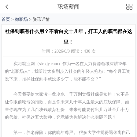
职场薪闻
首页
>
微职场
> 资讯详情
社保到底有什么用？不看白交十几年，打工人的底气都在这
里！
时间：2026/6/9 阅读：430 次
实习就业网（shsxjy.com）作为一名在人力资源领域深耕18年
的“老职场人”，我听过太多刚步入社会的年轻人抱怨：“每个月工资
发下来，扣掉社保到手就没多少了，能不能不交？”
今天我要给大家泼一盆冷水：千万别觉得社保是负担！它不是
让你眼前吃亏的扣款，而是你未来几十年人生最大的底线保障。如
果你现在为了几百块钱放弃社保，未来可能要付出几万甚至几十万
的代价。社保这五大险种，究竟能为你解决什么实际问题？
第一，养老保险：你的晚年尊严。 很多大学生觉得退休离自己