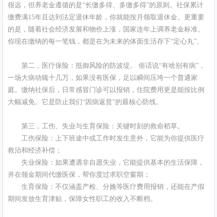
很远，但养老金遵循的是“长缴多得、多缴多得”的原则。社保累计
缴费满15年且达到法定退休年龄，你就能按月领取退休金。更重要
的是，随着社会经济发展和物价上涨，国家连年上调养老金标准。
你现在缴纳的每一笔钱，都是在为未来的体面生活存下“定心丸”。
第二，医疗保险：抵御风险的防波堤。 俗话说“有啥别有病”，
一场大病动辄十几万，如果没有医保，足以瞬间压垮一个普通家
庭。缴纳社保后，日常感冒门诊可以报销，住院费用更是能按比例
大幅减免。它是防止我们“因病返贫”的最核心防线。
第三，工伤、失业与生育保险：关键时刻的救命稻草。
工伤保险：上下班途中或工作时发生意外，它能为你提供医疗
救治和经济补偿；
失业保险：如果遭遇非自愿失业，它能提供基本的生活保障，
并在领金期间代缴医保，帮你度过求职空窗期；
生育保险：不仅涵盖产检、分娩等医疗费用报销，还能在产假
期间发放生育津贴，保障女性职工的收入不断档。