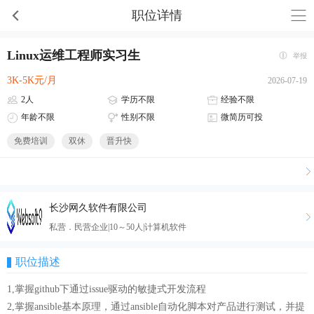
职位详情
Linux运维工程师实习生
举报
3K-5K元/月
2026-07-19
2人
学历不限
经验不限
年龄不限
性别不限
微简历可投
免费培训
双休
晋升快
长沙网久软件有限公司
私营．民营企业|10～50人|计算机软件
职位描述
1,掌握github下通过issue驱动的敏捷式开发流程
2,掌握ansible基本原理，通过ansible自动化脚本对产品进行测试，并提