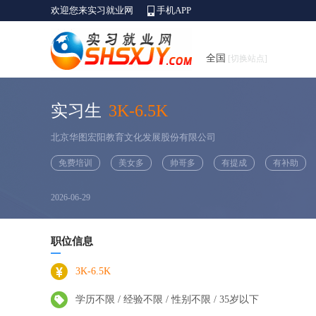
欢迎您来实习就业网
手机APP
全国
[切换站点]
实习生
3K-6.5K
北京华图宏阳教育文化发展股份有限公司
免费培训
美女多
帅哥多
有提成
有补助
2026-06-29
职位信息
3K-6.5K
学历不限 / 经验不限 / 性别不限 / 35岁以下