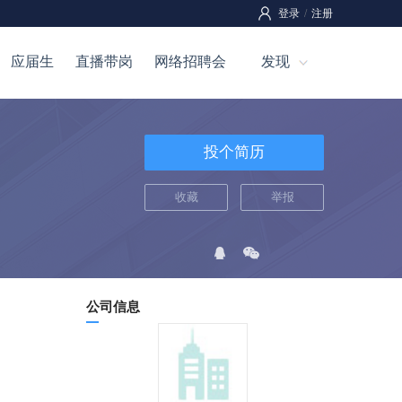
登录
/
注册
应届生
直播带岗
网络招聘会
发现
投个简历
收藏
举报
公司信息