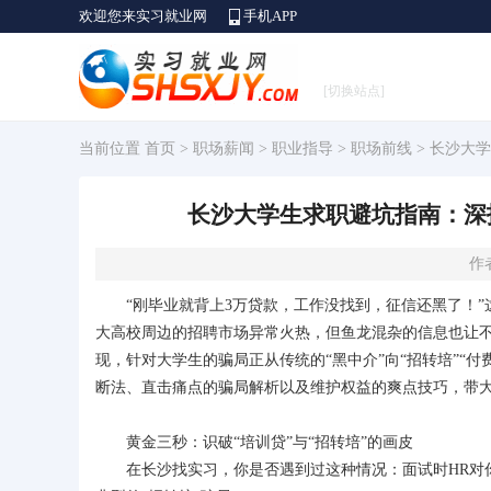
欢迎您来实习就业网
手机APP
[切换站点]
当前位置
首页
>
职场薪闻
>
职业指导
>
职场前线
> 长沙大
长沙大学生求职避坑指南：深扒
作者
“刚毕业就背上3万贷款，工作没找到，征信还黑了！”
大高校周边的招聘市场异常火热，但鱼龙混杂的信息也让
现，针对大学生的骗局正从传统的“黑中介”向“招转培”“
断法、直击痛点的骗局解析以及维护权益的爽点技巧，带
黄金三秒：识破“培训贷”与“招转培”的画皮
在长沙找实习，你是否遇到过这种情况：面试时HR对