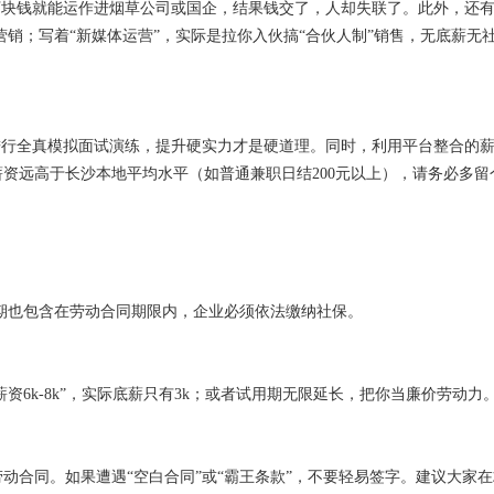
万块钱就能运作进烟草公司或国企，结果钱交了，人却失联了。此外，还有
营销；写着“新媒体运营”，实际是拉你入伙搞“合伙人制”销售，无底薪无
进行全真模拟面试演练，提升硬实力才是硬道理。同时，利用平台整合的
资远高于长沙本地平均水平（如普通兼职日结200元以上），请务必多留
期也包含在劳动合同期限内，企业必须依法缴纳社保。
资6k-8k”，实际底薪只有3k；或者试用期无限延长，把你当廉价劳动力
动合同。如果遭遇“空白合同”或“霸王条款”，不要轻易签字。建议大家