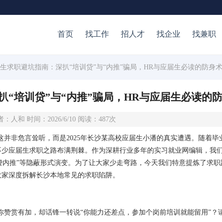
首页
找工作
招人才
找企业
找兼职
学生求职避坑指南：深扒“培训贷”与“内推”骗局，HR与应届生必读的防身
“培训贷”与“内推”骗局，HR与应届生必读的
：人和 时间：2026/6/10 阅读：487次
这并非危言耸听，而是2025年长沙某高校应届生小潘的真实遭遇。随着
不少应届生求职之路布满荆棘。作为深耕行业多年的实习就业网编辑，我
付费内推”等隐蔽形式演变。为了让大家少走弯路，今天我们特意提炼了求职
大家深度拆解长沙本地常见的求职陷阱。
你赞赏有加，却话锋一转说“你能力还差点，参加个岗前培训就能留用”？