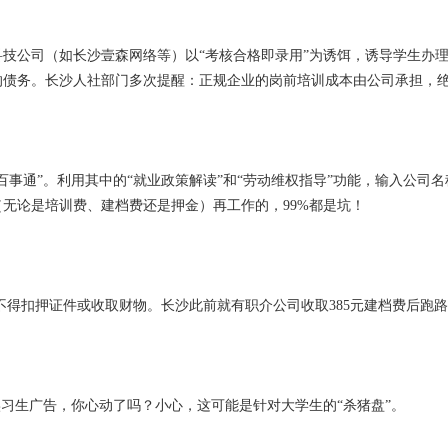
技公司（如长沙壹森网络等）以“考核合格即录用”为诱饵，诱导学生办理
的债务。长沙人社部门多次提醒：正规企业的岗前培训成本由公司承担，
事通”。利用其中的“就业政策解读”和“劳动维权指导”功能，输入公司
无论是培训费、建档费还是押金）再工作的，99%都是坑！
不得扣押证件或收取财物。长沙此前就有职介公司收取385元建档费后跑
实习生广告，你心动了吗？小心，这可能是针对大学生的“杀猪盘”。