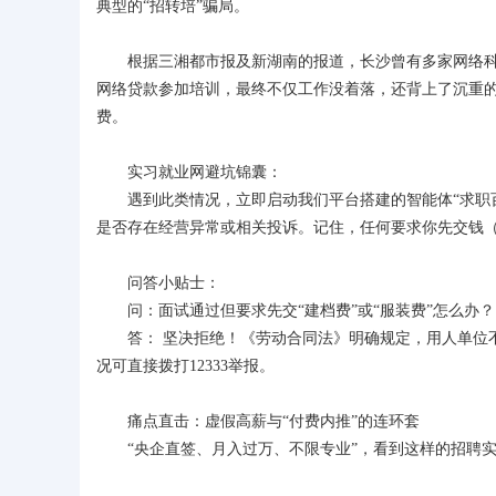
典型的“招转培”骗局。
根据三湘都市报及新湖南的报道，长沙曾有多家网络科
网络贷款参加培训，最终不仅工作没着落，还背上了沉重
费。
实习就业网避坑锦囊：
遇到此类情况，立即启动我们平台搭建的智能体“求职百
是否存在经营异常或相关投诉。记住，任何要求你先交钱（
问答小贴士：
问：面试通过但要求先交“建档费”或“服装费”怎么办？
答： 坚决拒绝！《劳动合同法》明确规定，用人单位
况可直接拨打12333举报。
痛点直击：虚假高薪与“付费内推”的连环套
“央企直签、月入过万、不限专业”，看到这样的招聘