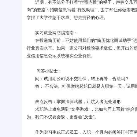
近期，有不法分子打着“付费内推”的幌子，声称交几
肉”的套路：招聘信息写着“行政助理”，去了却让你做酒吧
拿捏了大学生急于求成、想走捷径的心理。
实习就业网防骗指南：
在投递简历前，不妨使用我们的“简历优化面试助手”
行业真实水平。如果一家公司对经验要求极低，但开出的薪
业信用信息公示系统核实企业资质。
问答小贴士：
问：试用期公司说不交社保，转正再补，合法吗？
答： 不合法。社保缴纳起始日就是入职第一天，试用
爽点反击：掌握法律武器，让坑人者无处遁形
求职路上难免遇到“文字游戏”，比如合同上写着“综合薪
为，我们不仅要会躲，更要会“反击”。
作为实习生或正式员工，入职一个月内必须签订书面劳