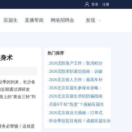
登录
/
注册
应届生
直播带岗
网络招聘会
发现
术
热门推荐
防身术
·
2026沈阳落户王炸：取消积分
·
2026沈阳求职避坑指南：识破
·
2026北京留人王炸：最高年补
毕业季的到来，长沙各
·
2026北京应届生参保全攻略：
们近期通过调研发
·
2026北京应届生求职防骗指南
路上的“黄金三秒”判
·
月薪8千却“负债”？揭秘应届生
·
2026北京就业大揭秘：订单式
·
毕业季别盲目海投！成都应届生补
请务必警惕！这就是