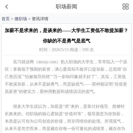
职场薪闻
首页
>
微职场
> 资讯详情
加薪不是求来的，是谈来的——大学生工资低不敢提加薪？
你缺的不是勇气是底气
时间：2026/5/13 阅读：599 次
实习就业网（shsxjy.com）初入职场的大学生，常常陷入一个误
区：拿着低于预期的薪资，满心委屈却不敢开口提加薪，总觉得“自
己资历浅”“怕被领导拒绝”“万一影响印象就不好了”。其实，工资低
不敢谈加薪，从来不是缺勇气，而是缺底气——那种能证明“你值更
高薪资”的硬实力，那种用数据和成绩说话的底气。
很多大学生误以为，加薪是“求”来的，是靠讨好领导、熬够时
长换来的。但职场的核心逻辑是“价值对等”，领导愿意为你加薪，
本质是认可你为公司创造的价值，而非同情你的处境。所谓底气，
从来不是凭空而来，而是藏在你每一份可量化的成绩里，藏在你为