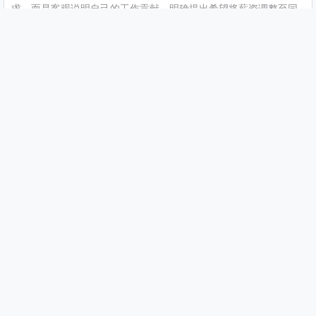
求，而是客观说明自己的工作贡献，明确提出希望将薪资调整至同
岗位平均水平5000元。领导核对数据后，当场同意了他的请求，还
称赞他“思路清晰、执行力强”。反观和他同期入职的另一位同学，
只靠“工作努力、经常加班”提加薪，却拿不出具体成果，最终被领
导以“再观察一段时间”拒绝。
对大学生而言，初入职场薪资偏低不可怕，可怕的是不敢谈、
不会谈，更可怕的是不去积累谈加薪的底气。勇气只是谈加薪的敲
门砖，底气才是决定谈判成败的关键。与其纠结“该不该提”“怕不怕
被拒”，不如沉下心来做好工作，积累可量化的成绩，让自己的价值
配得上想要的薪资。
记住，加薪从来不是求来的，而是谈来的；谈加薪的底气，从
来不是靠嘴说的，而是靠实打实的成绩堆出来的。愿每一位初入职
场的大学生，都能摆脱怯懦，积累底气，用实力争取自己应得的回
报。