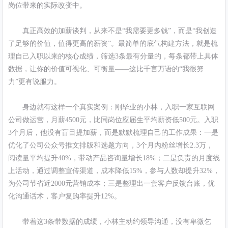
岗位带来的实际改变中。
真正高效的加薪谈判，从来不是“我需要更多钱”，而是“我创造
了足够的价值，值得更高的薪资”。最简单的底气构建方法，就是梳
理自己入职以来的核心成绩，筛选3条最有分量的，每条都带上具体
数据，让你的价值可视化、可衡量——这比千言万语的“我很努
力”更有说服力。
身边就有这样一个真实案例：刚毕业的小林，入职一家互联网
公司做运营，月薪4500元，比同岗位应届生平均薪资低500元。入职
3个月后，他没有盲目提加薪，而是默默梳理自己的工作成果：一是
优化了公司公众号推文排版和选题方向，3个月内粉丝增长2.3万，
阅读量平均提升40%，带动产品咨询量增长18%；二是负责的月度线
上活动，通过调整宣传渠道，成本降低15%，参与人数却提升32%，
为公司节省近2000元营销成本；三是整理出一套客户反馈台账，优
化沟通话术，客户复购率提升12%。
带着这3条带数据的成绩，小林主动约领导沟通，没有卑微乞