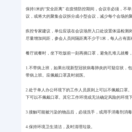
保持1米的“安全距离” 在疫情防控期间，会议非必须，
议，或将大的聚集会议拆分成小型会议，减少每个会场的
疾控专家建议，单位应该在会议场所入口处设置体温检测
尽量增加间距，参会人员间隔距离不少于1米，每人占有面积
餐厅就餐时，坐下吃饭前一刻再摘口罩，避免扎堆儿就餐，
1.不带病上班，如果出现新型冠状病毒肺炎的可疑症状，
带病上班。应佩戴口罩及时就医。
2.处于单人办公环境下的工作人员原则上可以不佩戴口罩
下可以不佩戴口罩。其它工作环境或无法确定风险的环境
3.接触可能被污染的物品后，必须洗手，或用手消毒剂消
4.保持环境卫生清洁，及时清理垃圾。