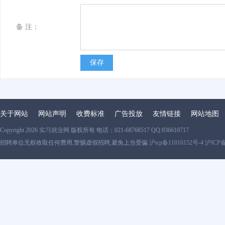
备 注：
保存
关于网站
网站声明
收费标准
广告投放
友情链接
网站地图
Copyright 2026
实习就业网
版权所有 电话：021-68768517 QQ:936610717
招聘单位无权收取任何费用,警惕虚假招聘,避免上当受骗
沪icp备11016152号-4 沪ICP备