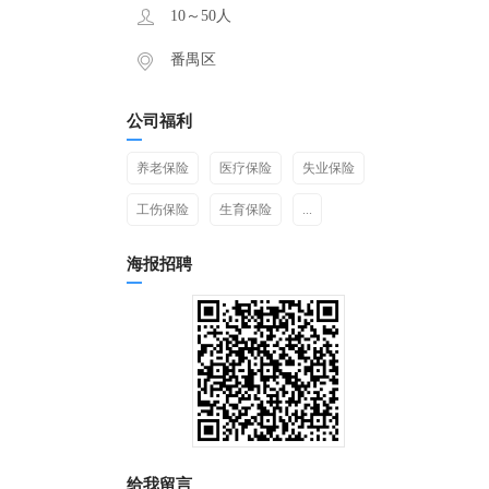
10～50人
番禺区
公司福利
养老保险
医疗保险
失业保险
工伤保险
生育保险
...
海报招聘
给我留言