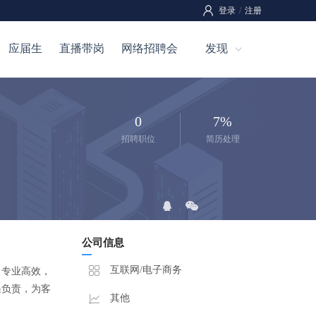
登录
/
注册
应届生
直播带岗
网络招聘会
发现
0
7%
招聘职位
简历处理
公司信息
互联网/电子商务
，专业高效，
果负责，为客
其他