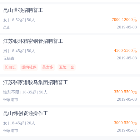
昆山世硕招聘普工
7000-12000元
女
|
18-52岁
|
50人
2019-05-08
昆山
江苏银环精密钢管招聘普工
4500-5500元
男
|
18-45岁
|
50人
2019-05-08
无锡市
长白班
缴纳社保
美女多
五险一金
江苏张家港骏马集团招聘普工
3500-5500元
性别不限
|
18-35岁
|
50人
2019-05-08
张家港市
昆山纬创资通操作工
3000-5500元
女
|
18-45岁
|
20人
2019-05-07
张家港市