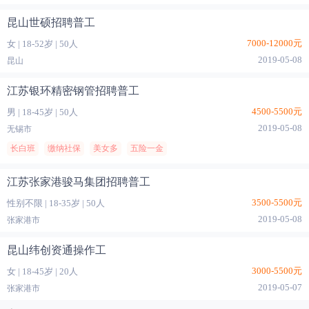
昆山世硕招聘普工
7000-12000元
女
|
18-52岁
|
50人
2019-05-08
昆山
江苏银环精密钢管招聘普工
4500-5500元
男
|
18-45岁
|
50人
2019-05-08
无锡市
长白班
缴纳社保
美女多
五险一金
江苏张家港骏马集团招聘普工
3500-5500元
性别不限
|
18-35岁
|
50人
2019-05-08
张家港市
昆山纬创资通操作工
3000-5500元
女
|
18-45岁
|
20人
2019-05-07
张家港市