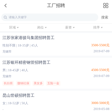
工厂招聘
区域
岗位
薪资
排序
江苏张家港骏马集团招聘普工
3500-5500元
性别不限
|
18-35岁
|
45人
2019-07-09
无锡市
江苏银环精密钢管招聘普工
4500-5500元
男
|
18-45岁
|
40人
2019-07-09
无锡市
长白班
缴纳社保
美女多
五险一金
昆山世硕招聘普工
3000-5000元
女
|
18-52岁
|
50人
2019-05-08
-