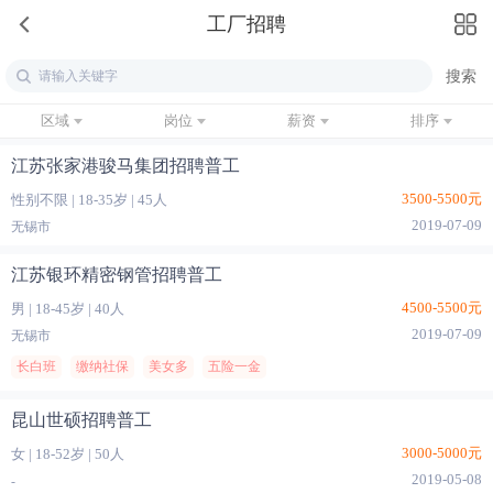
工厂招聘
区域
岗位
薪资
排序
江苏张家港骏马集团招聘普工
3500-5500元
性别不限
|
18-35岁
|
45人
2019-07-09
无锡市
江苏银环精密钢管招聘普工
4500-5500元
男
|
18-45岁
|
40人
2019-07-09
无锡市
长白班
缴纳社保
美女多
五险一金
昆山世硕招聘普工
3000-5000元
女
|
18-52岁
|
50人
2019-05-08
-