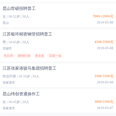
昆山世硕招聘普工
7000-12000元
女
|
18-52岁
|
50人
2019-05-08
昆山
江苏银环精密钢管招聘普工
4500-5500元
男
|
18-45岁
|
50人
2019-05-08
无锡市
长白班
缴纳社保
美女多
五险一金
江苏张家港骏马集团招聘普工
3500-5500元
性别不限
|
18-35岁
|
50人
2019-05-08
张家港市
昆山纬创资通操作工
3000-5500元
女
|
18-45岁
|
20人
2019-05-07
张家港市