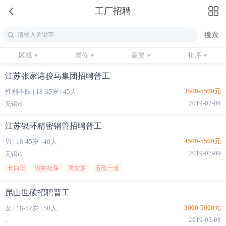
工厂招聘
区域
岗位
薪资
排序
江苏张家港骏马集团招聘普工
3500-5500元
性别不限
|
18-35岁
|
45人
2019-07-09
无锡市
江苏银环精密钢管招聘普工
4500-5500元
男
|
18-45岁
|
40人
2019-07-09
无锡市
长白班
缴纳社保
美女多
五险一金
昆山世硕招聘普工
3000-5000元
女
|
18-52岁
|
50人
2019-05-08
-