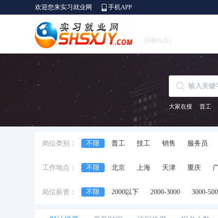
欢迎您来实习就业网
手机APP
[切换站点]
大家在搜
普工
岗位类别：
不限
普工
技工
销售
服务员
建筑工
后厨
家政保洁
印刷工
工作地点：
不限
北京
上海
天津
重庆
安徽省
江西省
黑龙江省
河北省
岗位薪资：
不限
2000以下
2000-3000
3000-50
台湾省
香港
澳门
国外