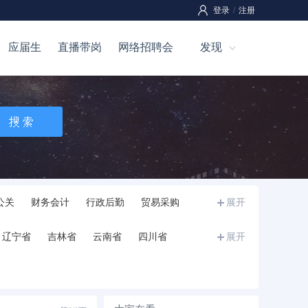
登录
/
注册
应届生
直播带岗
网络招聘会
发现
公关
财务会计
行政后勤
贸易采购
展开
辽宁省
吉林省
云南省
四川省
展开
宁夏
甘肃省
青海省
新疆
西藏