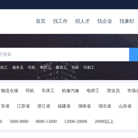
首页
找工作
招人才
找企业
找兼职
技工
服务员
司机
电焊工
建筑工
后厨
印刷工
物流仓储
司机
车床工
机修汽修
电焊工
营业员
市场
纺织工
客服行政
食品饮料
其它
广东省
江苏省
浙江省
福建省
湖南省
湖北省
山东省
陕西省
海南省
河南省
山西省
内蒙古
广西
贵州省
00
5000-8000
8000-12000
12000-20000
20000以上