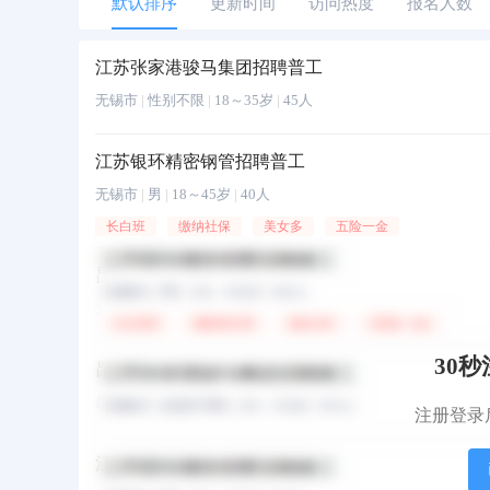
默认排序
更新时间
访问热度
报名人数
江苏张家港骏马集团招聘普工
无锡市
|
性别不限
|
18～35岁
|
45人
江苏银环精密钢管招聘普工
无锡市
|
男
|
18～45岁
|
40人
长白班
缴纳社保
美女多
五险一金
昆山世硕招聘普工
女
|
18～52岁
|
50人
30
昆山世硕招聘普工
昆山
|
女
|
18～52岁
|
50人
注册登录
江苏银环精密钢管招聘普工