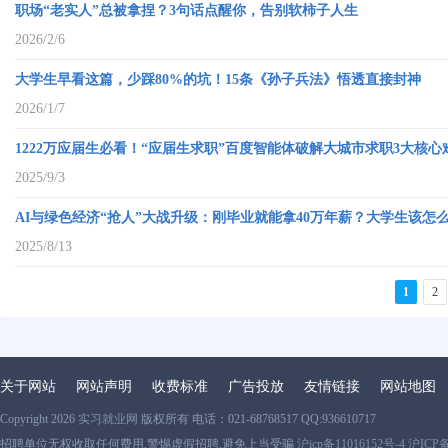
职场“老实人”总被拿捏？3句话点醒你，告别软柿子人生
2026/2/6
大学生早看这篇，少踩80%的坑！15条《孙子兵法》悟透直接封神
2026/1/7
1222万应届生必看！“应届生求职”百度智能体破解大城市求职3大核心
2025/9/3
AI与绿色经济“抢人”大战升级：刚毕业就能拿40万年薪？大学生该怎
2025/8/13
1
2
关于网站
网站声明
收费标准
广告投放
友情链接
网站地图
Copyright 2026
实习就业网
版权所有 电话：021-68768517 QQ:936610717
招聘单位无权收取任何费用,警惕虚假招聘,避免上当受骗
沪icp备11016152号-4 沪ICP备