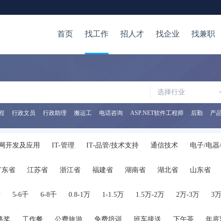
首页
找工作
招人才
找企业
找兼职
选择行业
程
行政文员
行政助理
搬运工
电话咨询
ASP.NET软件工程师
后勤
产
网开发及应用
IT-管理
IT-品管/技术支持
通信技术
电子/电器
/审计/税务
证券/金融/投资
银行
保险
生产/营运
质量/安
广东省
江苏省
浙江省
福建省
湖南省
湖北省
山东省
储
生物/制药/医疗器械
化工
医院/医疗/护理
广告
公关/媒
陕西省
海南省
河南省
山西省
内蒙古
广西
贵州省
管理
人力资源
高级管理
行政/后勤
咨询/顾问
律师/法务
千
5-6千
6-8千
0.8-1万
1-1.5万
1.5万-2万
2万-3万
3万
服务
交通运输服务
保安/家政/其他服务
公务员
翻译
在校
终奖
工作餐
公费旅游
免费培训
班车接送
下午茶
年底