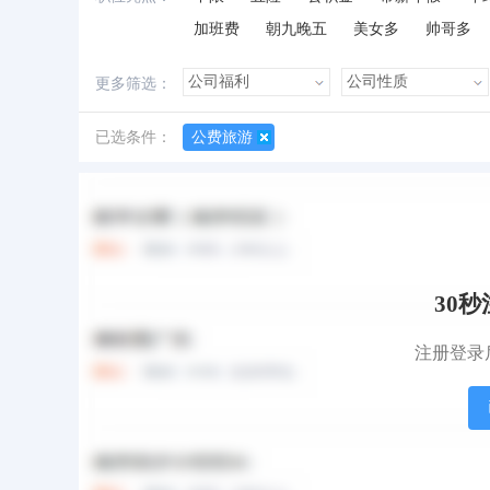
加班费
朝九晚五
美女多
帅哥多
更多筛选：
已选条件：
公费旅游
所有职位
急招职位
地图找工作
30
注册登录