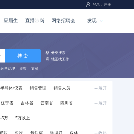
登录
/
注册
应届生
直播带岗
网络招聘会
发现
分类搜索
地图找工作
品运营助理
奥数
文员
/半导体/仪表
销售管理
销售人员
展开
全管理
工程/机械/能源
汽车
技工
辽宁省
吉林省
云南省
四川省
展开
介
市场/营销
影视/媒体
写作/出版/印刷
宁夏
甘肃省
青海省
新疆
西藏
教师
培训
科研人员
餐饮/娱乐
-5万
5万以上
学生
储备干部/培训生/实习生
兼职
其他
双薪
包吃
包住宿
环境好
双休
收起