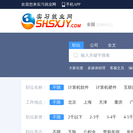
欢迎您来实习就业网
手机APP
全国
[切换站点]
职位
公司
全文
大家在搜
多媒体助理
客服文员
编
职位名称：
不限
计算机软件
计算机硬件
互联
销售行政及商务
客服及技术支持
财务
工作地点：
不限
北京
上海
天津
重庆
服装/纺织/皮革
采购
贸易
物流/仓
安徽省
江西省
黑龙江省
河北省
艺术/设计
建筑工程
房地产
物业
职位薪资：
不限
2千以下
2-3千
3-4千
4-5
台湾省
香港
澳门
国外
酒店/旅游
美容/健身
百货/连锁/零售
职位亮点：
不限
五险
公积金
带薪年假
年