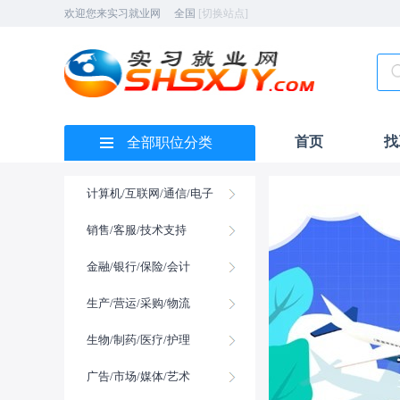
欢迎您来实习就业网
全国
[切换站点]
首页
找
全部职位分类
计算机/互联网/通信/电子
销售/客服/技术支持
金融/银行/保险/会计
生产/营运/采购/物流
生物/制药/医疗/护理
广告/市场/媒体/艺术