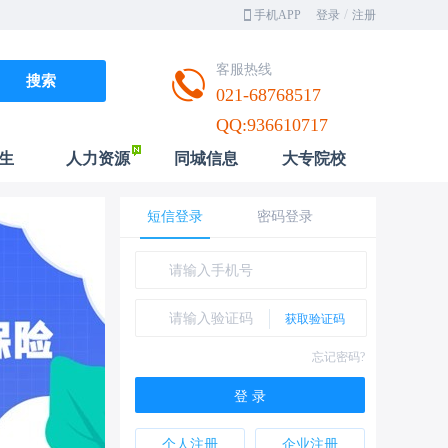
/
手机APP
登录
注册
客服热线
021-68768517
QQ:936610717
生
人力资源
同城信息
大专院校
短信登录
密码登录
忘记密码?
登 录
个人注册
企业注册