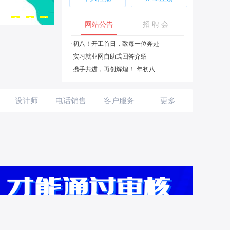
2
1
3
4
网站公告
招 聘 会
会员中心
·
初八！开工首日，致每一位奔赴
·
实习就业网自助式回答介绍
欢迎您
·
携手共进，再创辉煌！-年初八
设计师
电话销售
客户服务
更多
贸易助理
内勤服务
申请职位
面试邀请
谁看了我