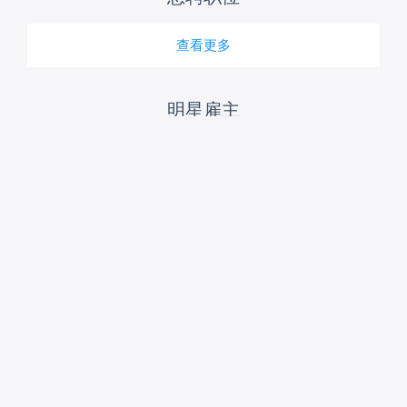
查看更多
明星雇主
上海大众汽车有限公司
上海浦东发展银行
海
|
1000人以上
|
汽车及零配件
上海
|
1000人以上
|
金融/投资
个在招职位
|
52154
人浏览
2
个在招职位
|
42352
人浏