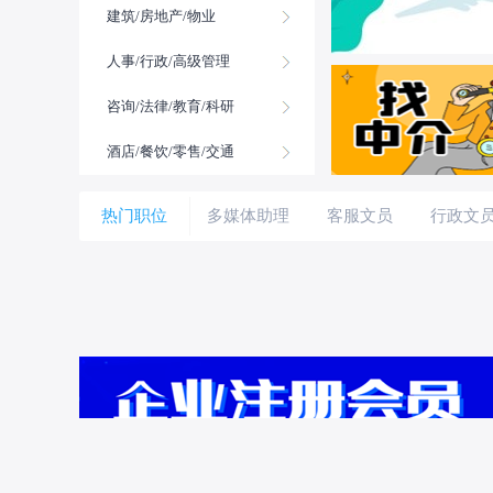
建筑/房地产/物业
人事/行政/高级管理
咨询/法律/教育/科研
酒店/餐饮/零售/交通
热门职位
多媒体助理
客服文员
行政文
美工助理
人事行政
旅游度假