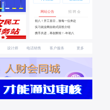
3
1
2
4
网站公告
招 聘 会
会员中心
·
初八！开工首日，致每一位奔赴
·
实习就业网自助式回答介绍
欢迎您
·
携手共进，再创辉煌！-年初八
设计师
电话销售
客户服务
更多
贸易助理
内勤服务
申请职位
面试邀请
谁看了我