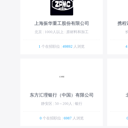
上海振华重工股份有限公司
携程
北京
|
1000人以上
|
原材料和加工
1
个在招职位
|
49892
人浏览
4
东方汇理银行（中国）有限公司
静安区
|
50～200人
|
银行
0
个在招职位
|
6987
人浏览