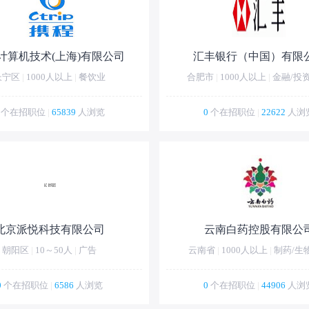
计算机技术(上海)有限公司
汇丰银行（中国）有限
长宁区
|
1000人以上
|
餐饮业
合肥市
|
1000人以上
|
金融/投
个在招职位
|
65839
人浏览
0
个在招职位
|
22622
人浏
北京派悦科技有限公司
云南白药控股有限公
朝阳区
|
10～50人
|
广告
云南省
|
1000人以上
|
制药/生
0
个在招职位
|
6586
人浏览
0
个在招职位
|
44906
人浏