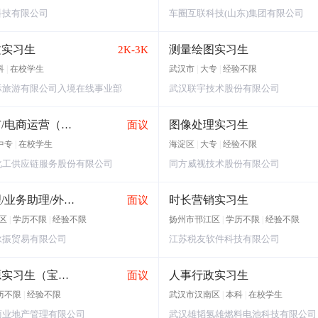
科技有限公司
车圈互联科技(山东)集团有限公司
文实习生
测量绘图实习生
2K-3K
科
|
在校学生
武汉市
|
大专
|
经验不限
际旅游有限公司入境在线事业部
武汉联宇技术股份有限公司
图像处理实习生
市场推广/电商运营（实习生）
面议
中专
|
在校学生
海淀区
|
大专
|
经验不限
化工供应链服务股份有限公司
同方威视技术股份有限公司
时长营销实习生
经理助理/业务助理/外贸助理/运营助理
面议
区
|
学历不限
|
经验不限
扬州市邗江区
|
学历不限
|
经验不限
咏振贸易有限公司
江苏税友软件科技有限公司
人事行政实习生
人力资源实习生（宝龙总部）
面议
历不限
|
经验不限
武汉市汉南区
|
本科
|
在校学生
商业地产管理有限公司
武汉雄韬氢雄燃料电池科技有限公司