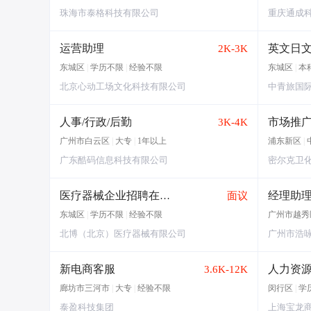
珠海市泰格科技有限公司
重庆通成
运营助理
英文日
2K-3K
东城区
|
学历不限
|
经验不限
东城区
|
本
北京心动工场文化科技有限公司
中青旅国
人事/行政/后勤
3K-4K
广州市白云区
|
大专
|
1年以上
浦东新区
|
广东酷码信息科技有限公司
密尔克卫
医疗器械企业招聘在校实习生
面议
东城区
|
学历不限
|
经验不限
广州市越秀
北博（北京）医疗器械有限公司
广州市浩
新电商客服
3.6K-12K
廊坊市三河市
|
大专
|
经验不限
闵行区
|
学
泰盈科技集团
上海宝龙