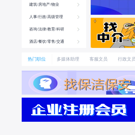
建筑/房地产/物业
人事/行政/高级管理
咨询/法律/教育/科研
酒店/餐饮/零售/交通
热门职位
多媒体助理
客服文员
行政文
美工助理
人事行政
旅游度假