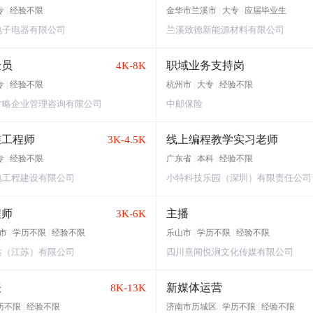
专
|
经验不限
金华市兰溪市
|
大专
|
应届毕业生
电子电器有限公司
兰溪致德新能源材料有限公司
验员
职域业务支持岗
4K-8K
专
|
经验不限
杭州市
|
大专
|
经验不限
方略企业管理咨询有限公司
中邮保险
维工程师
线上编程教学实习老师
3K-4.5K
专
|
经验不限
广东省
|
本科
|
经验不限
电工程建设有限公司
小特科技乐园（深圳）有限责任公司
程师
主播
3K-6K
市
|
学历不限
|
经验不限
乐山市
|
学历不限
|
经验不限
达（江苏）有限公司
四川熹闻悦涧文化传媒有限公司
表
新媒体运营
8K-13K
历不限
|
经验不限
济南市历城区
|
学历不限
|
经验不限