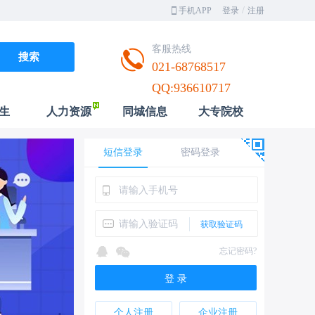
/
手机APP
登录
注册
客服热线
021-68768517
QQ:936610717
生
人力资源
同城信息
大专院校
短信登录
密码登录
忘记密码?
登 录
个人注册
企业注册