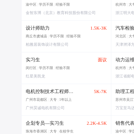
渝中区
|
学历不限
|
经验不限
杭州市
|
大
金智东博（北京）教育科技股份有限公司
浙江明大
设计师助力
汽车检
1.5K-3K
商丘市虞城县
|
学历不限
|
经验不限
河北区
|
大
柏雅居装饰设计有限公司
天津澣泽
实习生
动力运
面议
闵行区
|
学历不限
|
经验不限
杭州市
|
大
红星美凯龙
浙江省邮
助理工
电机控制技术工程师助理
5K-7K
广州市花都区
|
大专
|
1年以上
苏州市吴江
广州昊诚电机有限公司
万宝至马
企划专员—实习生
销售代
2.2K-4.5K
珠海市香洲区
|
大专
|
在校学生
渝中区
|
学