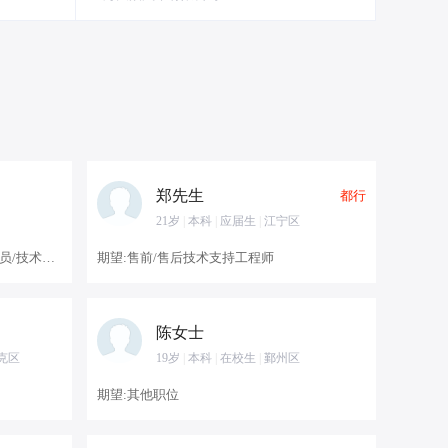
郑先生
都行
21岁
|
本科
|
应届生
|
江宁区
期望:化工技术应用+化工实验室研究员/技术员+涂料研发工程师
期望:售前/售后技术支持工程师
陈女士
克区
19岁
|
本科
|
在校生
|
鄞州区
期望:其他职位