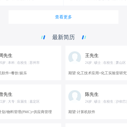
查看更多
最新简历
周先生
王先生
20岁
|
本科
|
在校生
|
苏州市
24岁
|
硕士
|
在校生
|
萧山区
机软件+餐饮/娱乐
曾先生
陈先生
22岁
|
大专
|
应届生
|
嘉定区
24岁
|
硕士
|
在校生
|
沙依巴
计划/物料管理(PMC)+供应商管理
期望:计算机软件