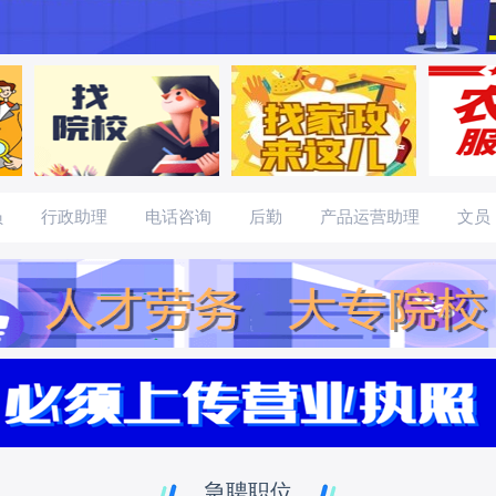
员
行政助理
电话咨询
后勤
产品运营助理
文员
预定
行政经理助理
法务助理
IT软件助理
助理
急聘职位