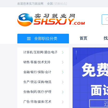
欢迎您来实习就业网
全国
[切换站点]
首页
找
全部职位分类
计算机/互联网/通信/电子
销售/客服/技术支持
金融/银行/保险/会计
生产/营运/采购/物流
生物/制药/医疗/护理
广告/市场/媒体/艺术