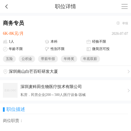
职位详情
商务专员
举报
6K-8K元/月
2026-07-07
1人
本科
经验不限
年龄不限
性别不限
微简历可投
五险
公积金
带薪年假
年终奖
年底双薪
深圳南山白芒百旺研发大厦
深圳麦科田生物医疗技术有限公司
私营．民营企业|200～500人|医疗设备/器械
职位描述
岗位职责：