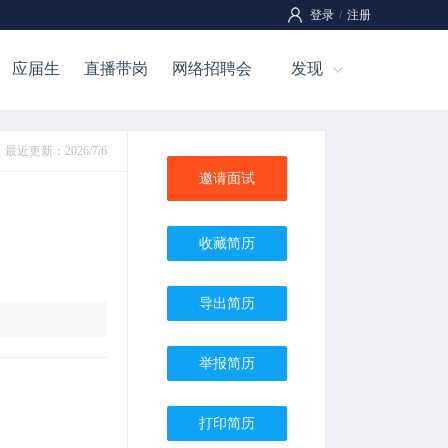
登录
/
注册
应届生
直播带岗
网络招聘会
发现
最近更新：2026/7/6
邀请面试
收藏简历
导出简历
举报简历
打印简历