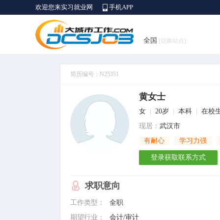
欢迎您来实习就业网
手机APP
全国
[切换站点]
简历编号：N25351
黄女士
女
|
20岁
|
本科
|
在校
现居：
武汉市
有耐心
学习力强
登录获取联系方式
求职意向
工作类型：
全职
期望行业：
会计/审计