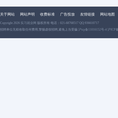
关于网站
网站声明
收费标准
广告投放
友情链接
网站地图
Copyright 2026
实习就业网
版权所有 电话：021-68768517 QQ:936610717
招聘单位无权收取任何费用,警惕虚假招聘,避免上当受骗
沪icp备11016152号-4 沪ICP备