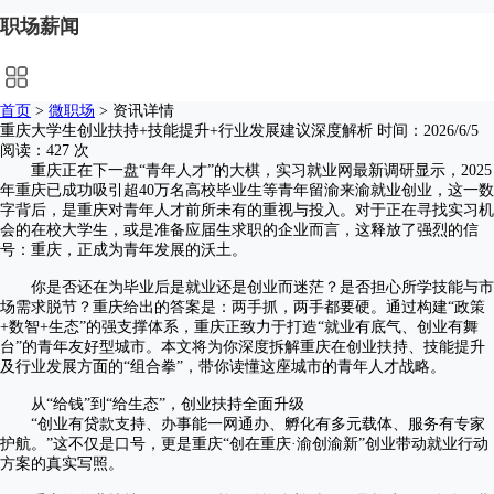
职场薪闻
首页
>
微职场
> 资讯详情
重庆大学生创业扶持+技能提升+行业发展建议深度解析
时间：2026/6/5
阅读：427 次
重庆正在下一盘“青年人才”的大棋，实习就业网最新调研显示，2025
年重庆已成功吸引超40万名高校毕业生等青年留渝来渝就业创业，这一数
字背后，是重庆对青年人才前所未有的重视与投入。对于正在寻找实习机
会的在校大学生，或是准备应届生求职的企业而言，这释放了强烈的信
号：重庆，正成为青年发展的沃土。
你是否还在为毕业后是就业还是创业而迷茫？是否担心所学技能与市
场需求脱节？重庆给出的答案是：两手抓，两手都要硬。通过构建“政策
+数智+生态”的强支撑体系，重庆正致力于打造“就业有底气、创业有舞
台”的青年友好型城市。本文将为你深度拆解重庆在创业扶持、技能提升
及行业发展方面的“组合拳”，带你读懂这座城市的青年人才战略。
从“给钱”到“给生态”，创业扶持全面升级
“创业有贷款支持、办事能一网通办、孵化有多元载体、服务有专家
护航。”这不仅是口号，更是重庆“创在重庆·渝创渝新”创业带动就业行动
方案的真实写照。