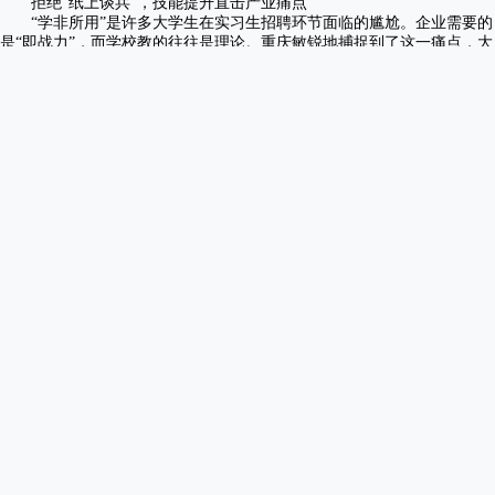
拒绝“纸上谈兵”，技能提升直击产业痛点
“学非所用”是许多大学生在实习生招聘环节面临的尴尬。企业需要的
是“即战力”，而学校教的往往是理论。重庆敏锐地捕捉到了这一痛点，大
力推行“技能强企”与产教融合。
重庆正全力打造“33618”现代制造业集群体系，这对技能人才提出了
极高要求。为此，重庆采取了以下措施：产教融合深度化：华为、长安等
龙头企业深度参与人才培养，建立现代产业学院和产教联合体。例如，重
庆智能工程职业学院推行“社团—夜校—赛场”三级跳模式，让学生在校期
间就能接触到鸿蒙开发、AI大模型等前沿技术。
培训模式实战化：实施“技能照亮前程”行动，推广“岗位需求+技能培
训+技能评价+就业服务”四位一体模式。特别是“青年夜校”的开设，利用
晚上时间为学生和企业员工“充电”，学习无人机驾驶、人工智能训练等新
职业技能。
实训平台高端化：中国（重庆）职业技能公共实训中心作为国家级平
台，配备了2000台（套）先进设备，与长安、百度等企业共建实训项目，
让学生在校内就能进行“实战演练”。
通过实习就业网「同城人力」服务，企业可以更精准地找到这些经过
实战训练的技能人才，解决“招人难”的问题；而学生也能通过平台发布的
实习岗位，提前进入企业实训，缩短从校园到职场的适应期。
Q：我想提升数字技能，重庆有哪些培训资源可以利用？
A： 重庆正大力建设“智能就业线上培训平台”，并开办“技能夜
校”和“青年夜校”。你可以关注“重庆人社”官网或APP，查询AI大模型、
低空经济、数字技能等热门课程。此外，中国（重庆）职业技能公共实训