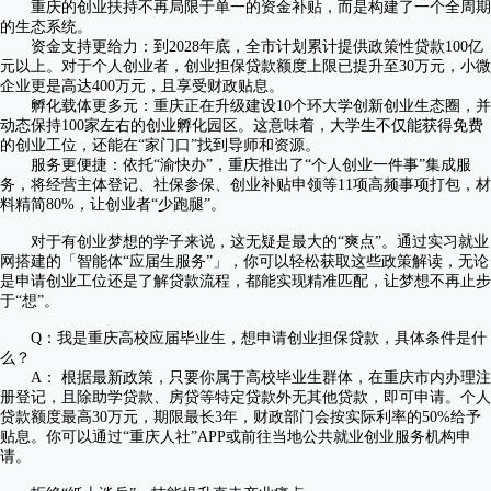
重庆的创业扶持不再局限于单一的资金补贴，而是构建了一个全周期
的生态系统。
资金支持更给力：到2028年底，全市计划累计提供政策性贷款100亿
元以上。对于个人创业者，创业担保贷款额度上限已提升至30万元，小微
企业更是高达400万元，且享受财政贴息。
孵化载体更多元：重庆正在升级建设10个环大学创新创业生态圈，并
动态保持100家左右的创业孵化园区。这意味着，大学生不仅能获得免费
的创业工位，还能在“家门口”找到导师和资源。
服务更便捷：依托“渝快办”，重庆推出了“个人创业一件事”集成服
务，将经营主体登记、社保参保、创业补贴申领等11项高频事项打包，材
料精简80%，让创业者“少跑腿”。
对于有创业梦想的学子来说，这无疑是最大的“爽点”。通过实习就业
网搭建的「智能体“应届生服务”」，你可以轻松获取这些政策解读，无论
是申请创业工位还是了解贷款流程，都能实现精准匹配，让梦想不再止步
于“想”。
Q：我是重庆高校应届毕业生，想申请创业担保贷款，具体条件是什
么？
A： 根据最新政策，只要你属于高校毕业生群体，在重庆市内办理注
册登记，且除助学贷款、房贷等特定贷款外无其他贷款，即可申请。个人
贷款额度最高30万元，期限最长3年，财政部门会按实际利率的50%给予
贴息。你可以通过“重庆人社”APP或前往当地公共就业创业服务机构申
请。