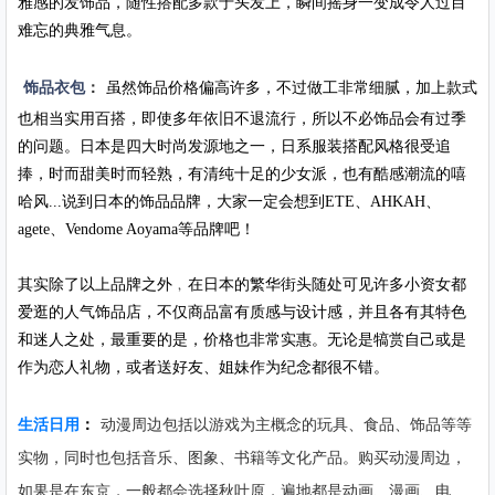
雅感的发饰品，随性搭配多款于头发上，瞬间摇身一变成令人过目
难忘的典雅气息。
饰品衣包
：
虽然饰品价格偏高许多，不过做工非常细腻，加上款式
也相当实用百搭，即使多年依旧不退流行，所以不必饰品会有过季
的问题。日本是四大时尚发源地之一，日系服装搭配风格很受追
捧，时而甜美时而轻熟，有清纯十足的少女派，也有酷感潮流的嘻
哈风...说到日本的饰品品牌，大家一定会想到ETE、AHKAH、
agete、Vendome Aoyama等品牌吧！
其实除了以上品牌之外﹐在日本的繁华街头随处可见许多小资女都
爱逛的人气饰品店，不仅商品富有质感与设计感，并且各有其特色
和迷人之处，最重要的是，价格也非常实惠。无论是犒赏自己或是
作为恋人礼物，或者送好友、姐妹作为纪念都很不错。
生活日用
：
动漫周边包括以游戏为主概念的玩具、食品、饰品等等
实物，同时也包括音乐、图象、书籍等文化产品。购买动漫周边，
如果是在东京，一般都会选择秋叶原，遍地都是动画、漫画、电