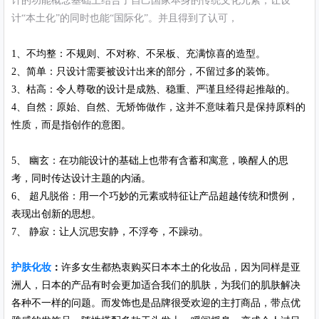
计的功能概念基础上结合了自己国家本身的传统文化元素，让设
计“本土化”的同时也能“国际化”。并且得到了认可，
1、不均整：不规则、不对称、不呆板、充满惊喜的造型。
2、简单：只设计需要被设计出来的部分，不留过多的装饰。
3、枯高：令人尊敬的设计是成熟、稳重、严谨且经得起推敲的。
4、自然：原始、自然、无矫饰做作，这并不意味着只是保持原料的
性质，而是指创作的意图。
5、 幽玄：在功能设计的基础上也带有含蓄和寓意，唤醒人的思
考，同时传达设计主题的内涵。
6、 超凡脱俗：用一个巧妙的元素或特征让产品超越传统和惯例，
表现出创新的思想。
7、 静寂：让人沉思安静，不浮夸，不躁动。
护肤化妆
：
许多女生都热衷购买日本本土的化妆品，因为同样是亚
洲人，日本的产品有时会更加适合我们的肌肤，为我们的肌肤解决
各种不一样的问题。而发饰也是品牌很受欢迎的主打商品，带点优