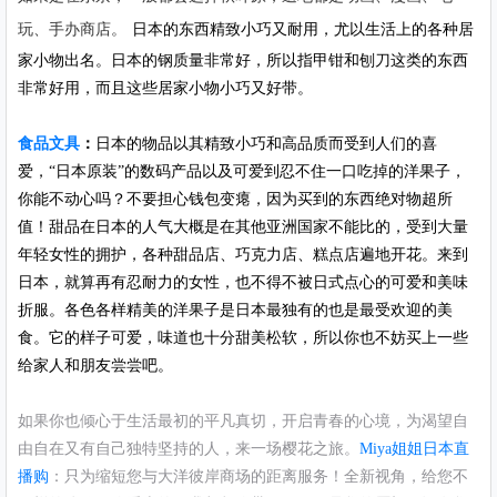
玩、手办商店。
日本的东西精致小巧又耐用，尤以生活上的各种居
家小物出名。日本的钢质量非常好，所以指甲钳和刨刀这类的东西
非常好用，而且这些居家小物小巧又好带。
食品文具
：
日本的物品以其精致小巧和高品质而受到人们的喜
爱，“日本原装”的数码产品以及可爱到忍不住一口吃掉的洋果子，
你能不动心吗？不要担心钱包变瘪，因为买到的东西绝对物超所
值！甜品在日本的人气大概是在其他亚洲国家不能比的，受到大量
年轻女性的拥护，各种甜品店、巧克力店、糕点店遍地开花。来到
日本，就算再有忍耐力的女性，也不得不被日式点心的可爱和美味
折服。各色各样精美的洋果子是日本最独有的也是最受欢迎的美
食。它的样子可爱，味道也十分甜美松软，所以你也不妨买上一些
给家人和朋友尝尝吧。
如果你也倾心于生活最初的平凡真切，开启青春的心境，为渴望自
由自在又有自己独特坚持的人，来一场樱花之旅。
Miya姐姐日本直
播购
：只为缩短您与大洋彼岸商场的距离服务！全新视角，给您不