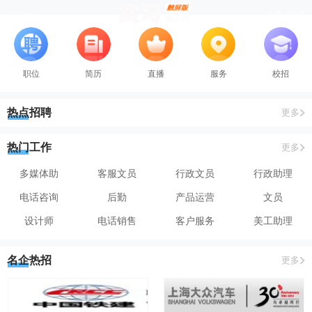
全国
登录 | 注册
职位
简历
直播
服务
校招
热点招聘
更多
热门工作
更多
多媒体助
客服文员
行政文员
行政助理
电话咨询
后勤
产品运营
文员
设计师
电话销售
客户服务
美工助理
名企热招
更多