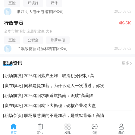
五险
环境好
双休
浙江明大电子电器有限公司
2026-08-05
行政专员
4K-5K
金华市兰溪市 应届毕业生 大专
五险
公积金
带薪年假
兰溪致德新能源材料有限公司
2026-08-05
职场资讯
更多
[职场前线] 2026沈阳落户王炸：取消积分限制+高
[赢在职场] 同样是提加薪，为什么别人一次通过，你次
[职场前线] 2026沈阳求职避坑指南：识破“高薪陷
[赢在职场] 2026沈阳就业大揭秘：硬核产业稳大盘
[职场杂谈] 职场最憋屈的不是加班，是默默背锅！高情
首页
职位
发现
消息
我的